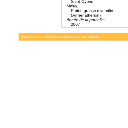
Saint-Oyens
Milieu:
Prairie grasse diversifié
(Arrhenatherion)
Année de la parcelle:
2007
copyright © 2012-2025 BCIS & Réseau OQE La Saubrette